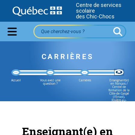
Centre de services
scolaire
des Chic-Chocs
CARRIÈRES
Accueil
Vous avez une
Carrières
Enseignant(e)
question ?
en français /
Centre de
formation de la
Côte-de-Gaspé
(l’Envol),
Rivière-au-
Renard
Enseignant(e) en