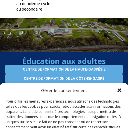
au deuxième cycle
du secondaire
Éducation aux adultes
CENTRE DE FORMATION DE LA HAUTE-GASPÉSIE
CENTRE DE FORMATION DE LA CÔTE-DE-GASPÉ
CENTRE D’ÉDUCATION VIRTUEL DES ADULTES
Gérer le consentement
SERVICES AUX ENTREPRISES
Pour offrir les meilleures expériences, nous utilisons des technologies
telles que les cookies pour stocker et/ou accéder aux informations des
appareils. Le fait de consentir à ces technologies nous permettra de
ÉLÈVES INTERNATIONAUX
traiter des données telles que le comportement de navigation ou les ID
uniques sur ce site. Le fait de ne pas consentir ou de retirer son
consentement peut avoir un effet négatif sur certaines caractéristiques