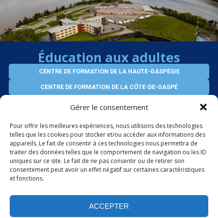
Éducation aux adultes
CENTRE DE FORMATION DE LA HAUTE-GASPÉSIE
CENTRE DE FORMATION DE LA CÔTE-DE-GASPÉ
CENTRE D’ÉDUCATION VIRTUEL DES ADULTES
Gérer le consentement
SERVICES AUX ENTREPRISES
Pour offrir les meilleures expériences, nous utilisons des technologies
telles que les cookies pour stocker et/ou accéder aux informations des
appareils. Le fait de consentir à ces technologies nous permettra de
ÉLÈVES INTERNATIONAUX
traiter des données telles que le comportement de navigation ou les ID
uniques sur ce site. Le fait de ne pas consentir ou de retirer son
consentement peut avoir un effet négatif sur certaines caractéristiques
et fonctions.
PORTAIL OFFICE 365
ACCEPTER