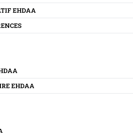
ATIF EHDAA
RENCES
EHDAA
IRE EHDAA
A