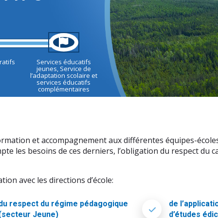
ratifs
Services éducatifs
jeunes, Service de
l’adaptation scolaire et
services éducatifs
complémentaires
ormation et accompagnement aux différentes équipes-écoles a
pte les besoins de ces derniers, l’obligation du respect du c
tion avec les directions d’école:
du respect du régime pédagogique
de l’applica
(secteur Jeune)
d’études édic