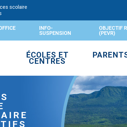
ces scolaire
s
OFFICE
INFO-
OBJECTIF 
SUSPENSION
(PEVR)
ÉCOLES ET
PARENT
CENTRES
FS
E
LAIRE
TIFS