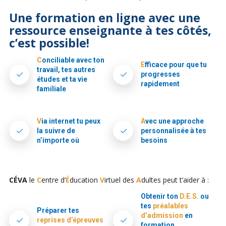
Une formation en ligne avec une
ressource enseignante à tes côtés,
c’est possible!
C
onciliable avec ton
E
fficace pour que tu
travail, tes autres
progresses
études et ta vie
rapidement
familiale
V
ia internet tu peux
A
vec une approche
la suivre de
personnalisée à tes
n’importe où
besoins
CÉVA
le
C
entre d’
É
ducation
V
irtuel des
A
dultes peut t’aider à :
Obtenir ton
D.E.S.
ou
tes
préalables
Préparer tes
d’admission
en
reprises d’épreuves
formation