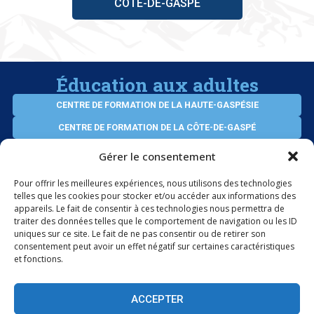
CÔTE-DE-GASPÉ
Éducation aux adultes
CENTRE DE FORMATION DE LA HAUTE-GASPÉSIE
CENTRE DE FORMATION DE LA CÔTE-DE-GASPÉ
CENTRE D’ÉDUCATION VIRTUEL DES ADULTES
Gérer le consentement
SERVICES AUX ENTREPRISES
Pour offrir les meilleures expériences, nous utilisons des technologies
telles que les cookies pour stocker et/ou accéder aux informations des
appareils. Le fait de consentir à ces technologies nous permettra de
ÉLÈVES INTERNATIONAUX
traiter des données telles que le comportement de navigation ou les ID
uniques sur ce site. Le fait de ne pas consentir ou de retirer son
consentement peut avoir un effet négatif sur certaines caractéristiques
et fonctions.
PORTAIL OFFICE 365
ACCEPTER