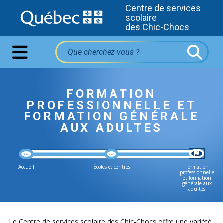
Centre de services
scolaire
des Chic-Chocs
FORMATION
PROFESSIONNELLE ET
FORMATION GÉNÉRALE
AUX ADULTES
Accueil
Écoles et centres
Formation
professionnelle
et formation
générale aux
adultes
Le Centre de services scolaire des Chic-Chocs offre une variété