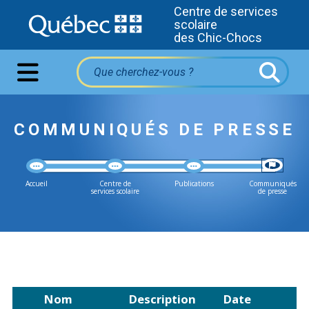
Centre de services
scolaire
des Chic-Chocs
COMMUNIQUÉS DE PRESSE
Accueil
Centre de
Publications
Communiqués
services scolaire
de presse
Nom
Description
Date