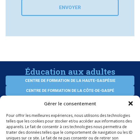
ENVOYER
Éducation aux adultes
CENTRE DE FORMATION DE LA HAUTE-GASPÉSIE
CENTRE DE FORMATION DE LA CÔTE-DE-GASPÉ
CENTRE D’ÉDUCATION VIRTUEL DES ADULTES
Gérer le consentement
SERVICES AUX ENTREPRISES
Pour offrir les meilleures expériences, nous utilisons des technologies
telles que les cookies pour stocker et/ou accéder aux informations des
appareils. Le fait de consentir à ces technologies nous permettra de
ÉLÈVES INTERNATIONAUX
traiter des données telles que le comportement de navigation ou les ID
uniques sur ce site. Le fait de ne pas consentir ou de retirer son