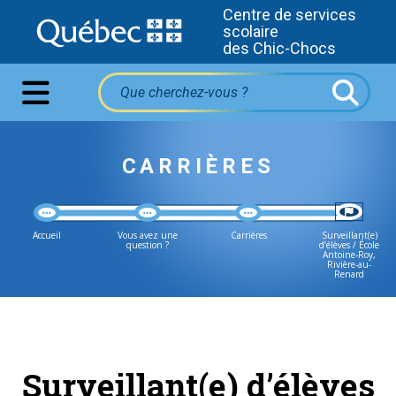
Centre de services
scolaire
des Chic-Chocs
CARRIÈRES
Accueil
Vous avez une
Carrières
Surveillant(e)
question ?
d’élèves / École
Antoine-Roy,
Rivière-au-
Renard
Surveillant(e) d’élèves