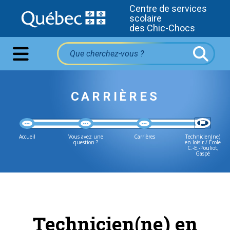
Centre de services
scolaire
des Chic-Chocs
CARRIÈRES
Accueil
Vous avez une
Carrières
Technicien(ne)
question ?
en loisir / École
C.-E.-Pouliot,
Gaspé
Technicien(ne) en