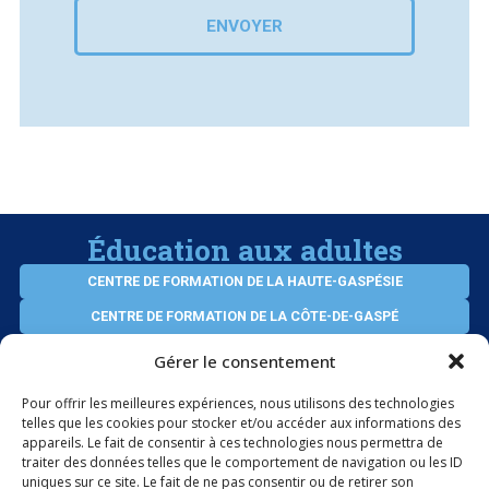
ENVOYER
Éducation aux adultes
CENTRE DE FORMATION DE LA HAUTE-GASPÉSIE
CENTRE DE FORMATION DE LA CÔTE-DE-GASPÉ
CENTRE D’ÉDUCATION VIRTUEL DES ADULTES
Gérer le consentement
SERVICES AUX ENTREPRISES
Pour offrir les meilleures expériences, nous utilisons des technologies
telles que les cookies pour stocker et/ou accéder aux informations des
appareils. Le fait de consentir à ces technologies nous permettra de
ÉLÈVES INTERNATIONAUX
traiter des données telles que le comportement de navigation ou les ID
uniques sur ce site. Le fait de ne pas consentir ou de retirer son