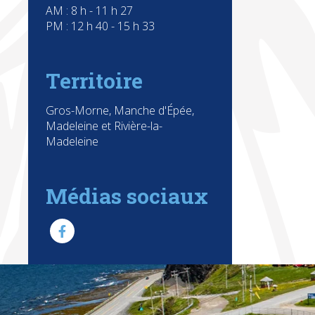
AM : 8 h - 11 h 27
PM : 12 h 40 - 15 h 33
Territoire
Gros-Morne, Manche d'Épée,
Madeleine et Rivière-la-
Madeleine
Médias sociaux