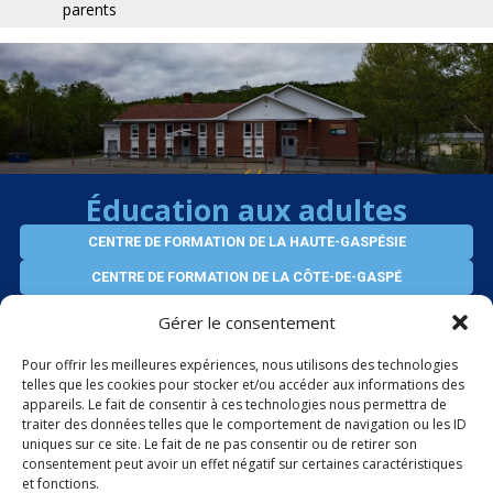
parents
Éducation aux adultes
CENTRE DE FORMATION DE LA HAUTE-GASPÉSIE
CENTRE DE FORMATION DE LA CÔTE-DE-GASPÉ
CENTRE D’ÉDUCATION VIRTUEL DES ADULTES
Gérer le consentement
SERVICES AUX ENTREPRISES
Pour offrir les meilleures expériences, nous utilisons des technologies
telles que les cookies pour stocker et/ou accéder aux informations des
appareils. Le fait de consentir à ces technologies nous permettra de
ÉLÈVES INTERNATIONAUX
traiter des données telles que le comportement de navigation ou les ID
uniques sur ce site. Le fait de ne pas consentir ou de retirer son
consentement peut avoir un effet négatif sur certaines caractéristiques
et fonctions.