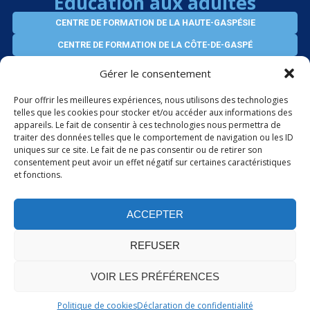
Éducation aux adultes
CENTRE DE FORMATION DE LA HAUTE-GASPÉSIE
CENTRE DE FORMATION DE LA CÔTE-DE-GASPÉ
CENTRE D’ÉDUCATION VIRTUEL DES ADULTES
Gérer le consentement
SERVICES AUX ENTREPRISES
Pour offrir les meilleures expériences, nous utilisons des technologies
telles que les cookies pour stocker et/ou accéder aux informations des
appareils. Le fait de consentir à ces technologies nous permettra de
ÉLÈVES INTERNATIONAUX
traiter des données telles que le comportement de navigation ou les ID
uniques sur ce site. Le fait de ne pas consentir ou de retirer son
consentement peut avoir un effet négatif sur certaines caractéristiques
et fonctions.
PORTAIL OFFICE 365
ACCEPTER
REFUSER
VOIR LES PRÉFÉRENCES
Politique de confidentialité
© Gouvernement du Québec - 2026.
Politique de cookies
Déclaration de confidentialité