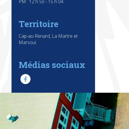
PM : 12 h 50 - 15 h 04
Territoire
Cap-au-Renard, La Martre et
Marsoui
Médias sociaux