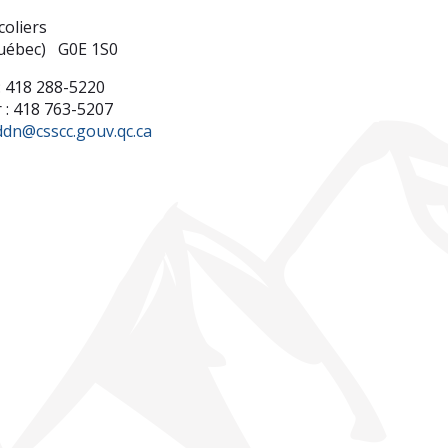
coliers
uébec) G0E 1S0
 418 288-5220
 : 418 763-5207
dn@csscc.gouv.qc.ca