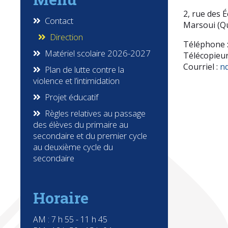
2, rue des É
Contact
Marsoui (Q
Direction
Téléphone :
Matériel scolaire 2026-2027
Télécopieur
Courriel :
nd
Plan de lutte contre la
violence et l’intimidation
Projet éducatif
Règles relatives au passage
des élèves du primaire au
secondaire et du premier cycle
au deuxième cycle du
secondaire
Horaire
AM : 7 h 55 - 11 h 45