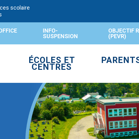
ces scolaire
s
OFFICE
INFO-
OBJECTIF 
SUSPENSION
(PEVR)
ÉCOLES ET
PARENT
CENTRES