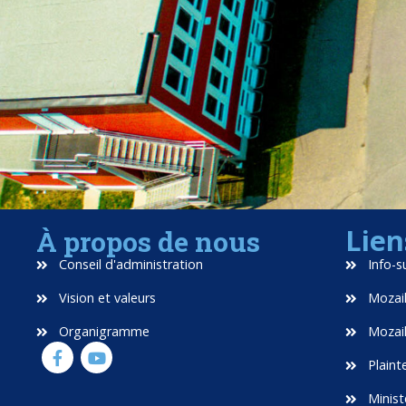
Lien
À propos de nous
Conseil d'administration
Info-s
Vision et valeurs
Mozaik
Organigramme
Mozaik
Plaint
Minist