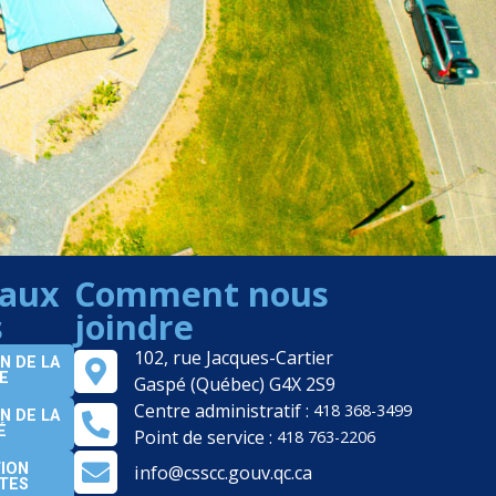
 aux
Comment nous
s
joindre
102, rue Jacques-Cartier
N DE LA
E
Gaspé (Québec) G4X 2S9
Centre administratif :
418 368-3499
N DE LA
É
Point de service :
418 763-2206
ION
info@csscc.gouv.qc.ca
LTES