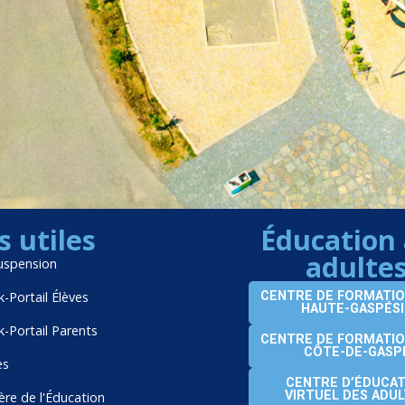
s utiles
Éducation
adulte
uspension
-Portail Élèves
CENTRE DE FORMATIO
HAUTE-GASPÉSI
-Portail Parents
CENTRE DE FORMATIO
CÔTE-DE-GASP
es
CENTRE D’ÉDUCAT
VIRTUEL DES ADU
ère de l'Éducation