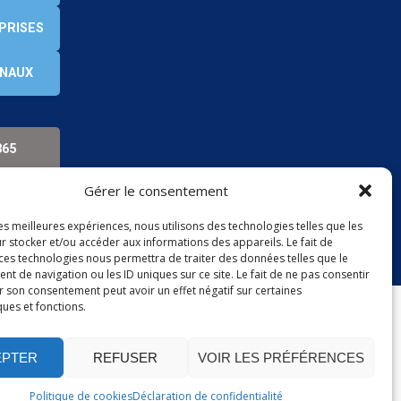
PRISES
ONAUX
365
Gérer le consentement
les meilleures expériences, nous utilisons des technologies telles que les
r stocker et/ou accéder aux informations des appareils. Le fait de
 ces technologies nous permettra de traiter des données telles que le
 de navigation ou les ID uniques sur ce site. Le fait de ne pas consentir
r son consentement peut avoir un effet négatif sur certaines
ques et fonctions.
EPTER
REFUSER
VOIR LES PRÉFÉRENCES
Politique de cookies
Déclaration de confidentialité