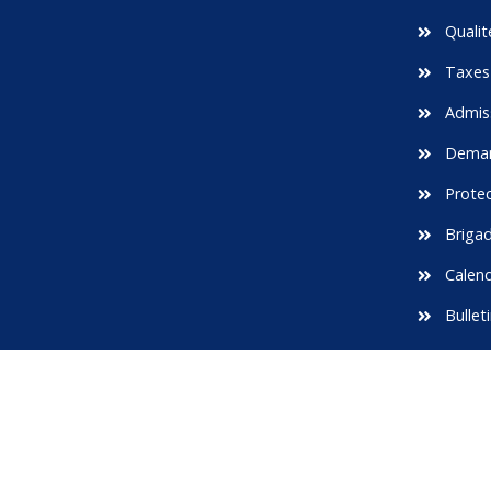
Qualité
Taxes 
Admiss
Demand
Protec
Briga
Calend
Bullet