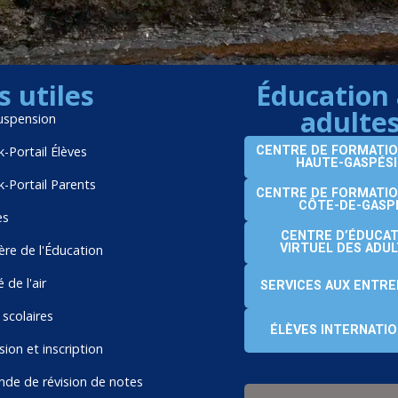
s utiles
Éducation
adulte
uspension
-Portail Élèves
CENTRE DE FORMATIO
HAUTE-GASPÉSI
-Portail Parents
CENTRE DE FORMATIO
CÔTE-DE-GASP
es
CENTRE D’ÉDUCAT
VIRTUEL DES ADU
ère de l'Éducation
 de l'air
SERVICES AUX ENTRE
scolaires
ÉLÈVES INTERNATI
ion et inscription
e de révision de notes