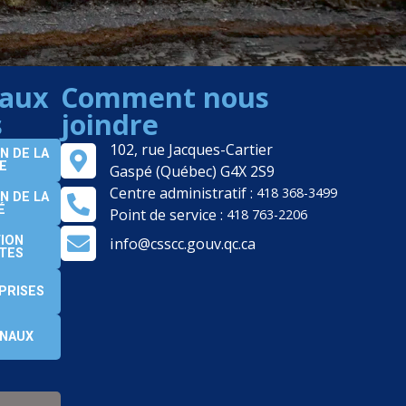
 aux
Comment nous
s
joindre
102, rue Jacques-Cartier
N DE LA
E
Gaspé (Québec) G4X 2S9
Centre administratif :
418 368-3499
N DE LA
É
Point de service :
418 763-2206
ION
info@csscc.gouv.qc.ca
LTES
PRISES
ONAUX