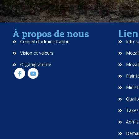
Lien
À propos de nous
Conseil d'administration
Info-s
Vision et valeurs
Mozaik
Organigramme
Mozaik
Plaint
Minist
Qualité
Taxes 
Admiss
Demand