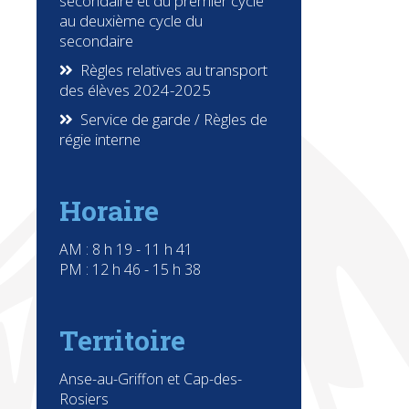
secondaire et du premier cycle
au deuxième cycle du
secondaire
Règles relatives au transport
des élèves 2024-2025
Service de garde / Règles de
régie interne
Horaire
AM : 8 h 19 - 11 h 41
PM : 12 h 46 - 15 h 38
Territoire
Anse-au-Griffon et Cap-des-
Rosiers