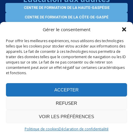
CENTRE DE FORMATION DE LA HAUTE-GASPÉSIE
CENTRE DE FORMATION DE LA CÔTE-DE-GASPÉ
CENTRE D’ÉDUCATION VIRTUEL DES ADULTES
Gérer le consentement
SERVICES AUX ENTREPRISES
Pour offrir les meilleures expériences, nous utilisons des technologies
telles que les cookies pour stocker et/ou accéder aux informations des
appareils. Le fait de consentir à ces technologies nous permettra de
ÉLÈVES INTERNATIONAUX
traiter des données telles que le comportement de navigation ou les ID
uniques sur ce site. Le fait de ne pas consentir ou de retirer son
consentement peut avoir un effet négatif sur certaines caractéristiques
et fonctions.
PORTAIL OFFICE 365
ACCEPTER
REFUSER
VOIR LES PRÉFÉRENCES
Politique de confidentialité
© Gouvernement du Québec - 2026.
Politique de cookies
Déclaration de confidentialité